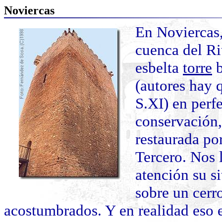
Noviercas
En Noviercas, 
cuenca del Ri
esbelta
torre
b
(autores hay q
S.XI) en perf
conservación,
restaurada po
Tercero. Nos 
atención su s
sobre un cerr
acostumbrados. Y en realidad eso e