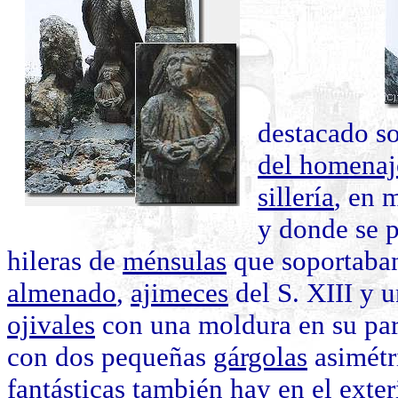
destacado so
del homenaj
sillería
, en 
y donde se p
hileras de
ménsulas
que soportaban
almenado
,
ajimeces
del S. XIII y 
ojivales
con una moldura en su par
con dos pequeñas
gárgolas
asimétr
fantásticas también hay en el exteri